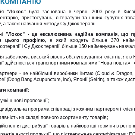
 КОМПАНІЮ
нія
"Локос"
була заснована в червні 2003 року в Києві.
ментарію, пристосувань, літератури та інших супутніх то
у,
а також навчання методу Су Джок терапії.
дні
"Локос" - це ексклюзивна надійна компанія, що 
ів цього профілю
, в який входять більше
370
найме
отерапії і Су Джок терапії, більше
150
найменувань навчаль
я забезпечує високий рівень обслуговування клієнтів, як в Ки
ії здійснюється
транспортними компаніями "Нова пошта» і 
артнери - це найбільші виробники Китаю (Cloud & Dragon, 
реї (Dong Bang Acupuncture, Inc), Японії (Seirin), а також ди
ги компанії:
учкі цінові пропозиції;
дивідуальна програма співпраці з кожним партнером і клієн
явність на складі повного асортименту товарів;
ійснення дистрибуції товарів в найкоротші терміни в регіон
рантія якості продукції, що підтверджена сертифікатами: EC Ce