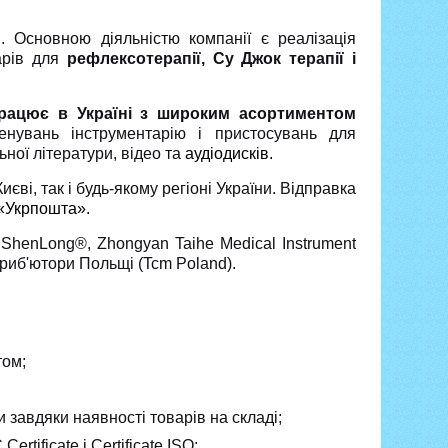
 Основною діяльністю компанії є реалізація
варів для
рефлексотерапії, Су Джок терапії і
працює в Україні з широким асортиментом
нувань інструментарію і пристосувань для
ної літератури, відео та
аудіодисків.
єві, так і будь-якому регіоні України. Відправка
«Укрпошта».
ShenLong®, Zhongyan Taihe Medical Instrument
стриб'ютори Польщі (Tcm Poland).
том;
и завдяки наявності товарів на складі;
rtificate і Certificate ISO;