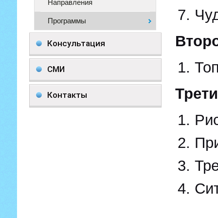
Направления
Чу
Программы
Втор
Консультация
То
СМИ
Трети
Контакты
Ри
Пр
Тре
Сит