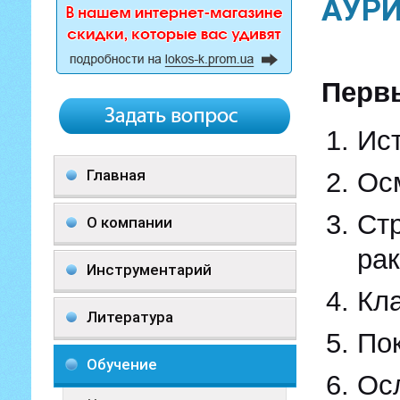
АУР
Перв
Ис
Главная
Осм
Ст
О компании
ра
Инструментарий
Кл
Литература
Пок
Обучение
Ос