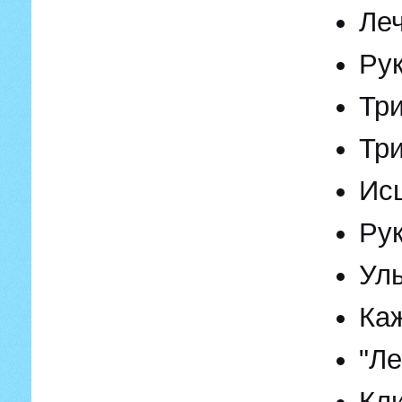
Леч
Рук
Тр
Тр
Ис
Рук
Ул
Ка
"Ле
Кл