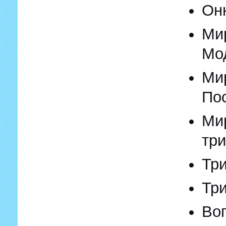
Он
Ми
Мо
Ми
По
Ми
три
Тр
Тр
Во