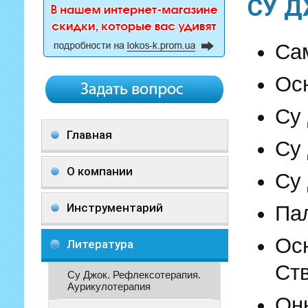
СУ Д
Са
Ос
Су
Главная
Су 
О компании
Су 
Инструментарий
Па
Ос
Литература
Ст
Су Джок. Рефлексотерапия.
Аурикулотерапия
Онн