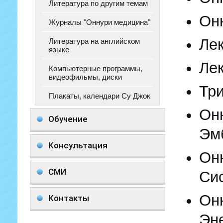
Литература по другим темам
Онн
Журналы "Оннури медицина"
Лек
Литература на английском
языке
Лек
Компьютерные программы,
видеофильмы, диски
Тр
Плакаты, календари Су Джок
Он
Обучение
Эм
Консультация
Он
СМИ
Си
Он
Контакты
Эн