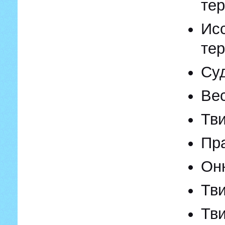
те
Ис
те
Су
Вес
Тви
Пра
Онн
Тви
Тви