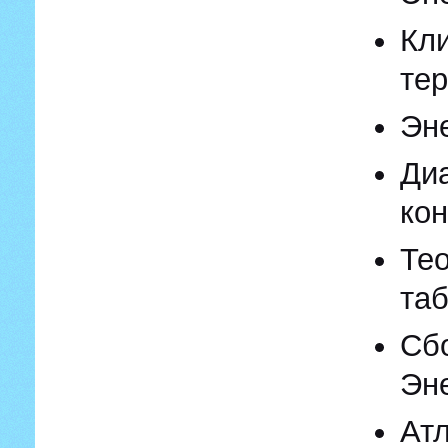
Кл
тер
Эн
Ди
ко
Те
та
Сб
Эн
Ат