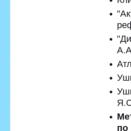
"
ре
"Д
А.
Атл
Уш
Уш
Я.
Ме
по