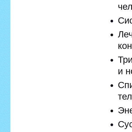
че
Си
Ле
ко
Три
и н
Сп
тел
Эн
Сус